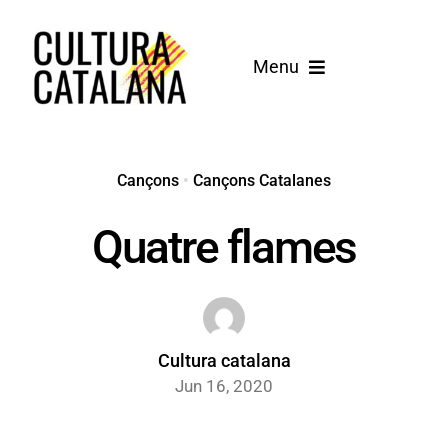
Skip
to
Menu
content
Inici
Cançons
Cançons
•
Cançons Catalanes
Quatre flames
Blog
Cultura catalana
Jun 16, 2020