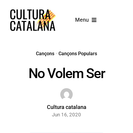
Skip
to
Menu
content
Inici
Cançons
Cançons
•
Cançons Populars
No Volem Ser
Blog
Cultura catalana
Jun 16, 2020