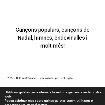
Cançons populars, cançons de
Nadal, himnes, endevinalles i
molt més!
2022 – Cultura Catalana – Desenvolupat per
Orvit Digital
Avís legal
Utilitzem galetes per a oferir-te la millor experiència en la nostra
web.
Política de Privacitat
Podeu esbrinar més sobre quines galetes estem utilitzant o
desactivar-les en
parèmetres
.