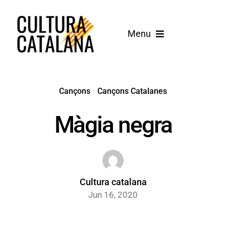
Skip
to
Menu
content
Inici
Cançons
Cançons
•
Cançons Catalanes
Màgia negra
Blog
Cultura catalana
Jun 16, 2020