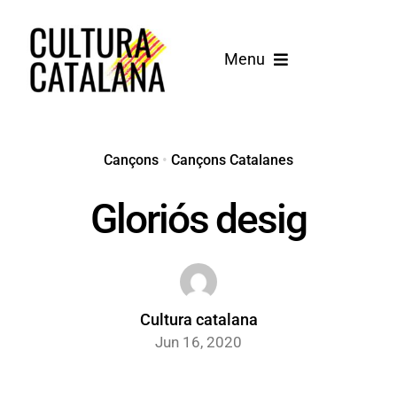
Skip
to
Menu
content
Inici
Cançons
Cançons
•
Cançons Catalanes
Gloriós desig
Blog
Cultura catalana
Jun 16, 2020