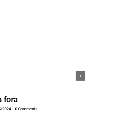
a fora
Classe polít
5/2024
|
0 Comments
20/05/2024
|
0 Comme