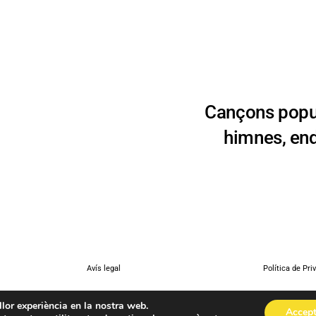
Cançons popul
himnes, end
Avís legal
Política de Pri
illor experiència en la nostra web.
Accep