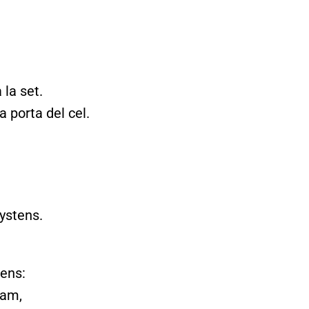
la set.
 porta del cel.
ystens.
tens:
pam,