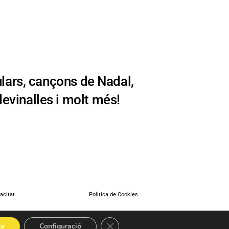
ars, cançons de Nadal,
evinalles i molt més!
vacitat
Política de Cookies
Tanca el bàner de galetes RGPD
ta
Configuració