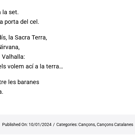
la set.
 porta del cel.
ís, la Sacra Terra,
Nirvana,
l Valhalla:
/els volem ací a la terra…
tre les baranes
a.
Published On: 10/01/2024
/
Categories:
Cançons
,
Cançons Catalanes