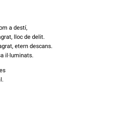
om a destí,
rat, lloc de delit.
grat, etern descans.
a il·luminats.
es
l.