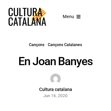
Skip
to
Menu
content
Inici
Cançons
Cançons
•
Cançons Catalanes
En Joan Banyes
Blog
Cultura catalana
Jun 16, 2020