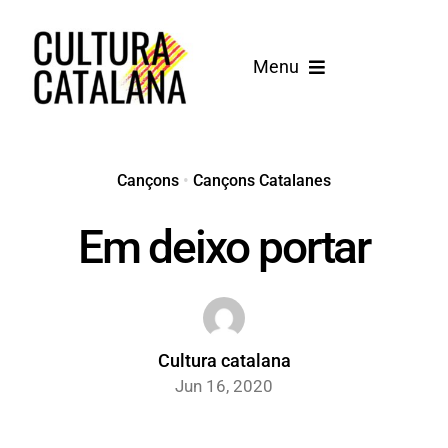
Skip
to
Menu
content
Inici
Cançons
Cançons
•
Cançons Catalanes
Em deixo portar
Blog
Cultura catalana
Jun 16, 2020