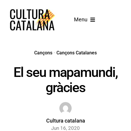
Skip
to
Menu
content
Inici
Cançons
Cançons
•
Cançons Catalanes
El seu mapamundi,
Blog
gràcies
Cultura catalana
Jun 16, 2020