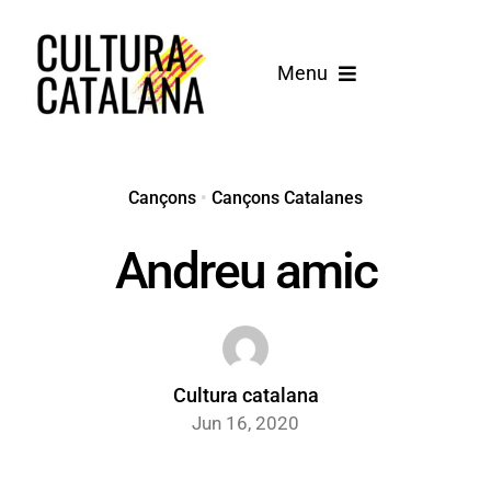
Skip
to
Menu
content
Inici
Cançons
Cançons
•
Cançons Catalanes
Andreu amic
Blog
Cultura catalana
Jun 16, 2020