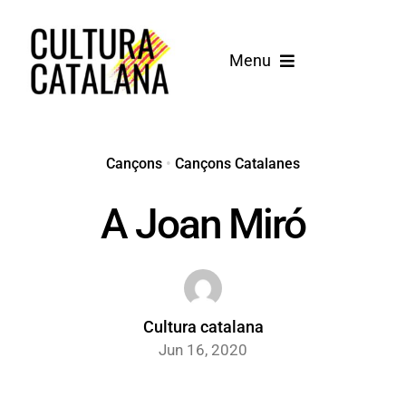
Skip
to
Menu
content
Inici
Cançons
Cançons
•
Cançons Catalanes
A Joan Miró
Blog
Cultura catalana
Jun 16, 2020